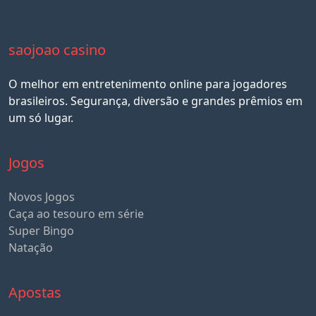
saojoao casino
O melhor em entretenimento online para jogadores
brasileiros. Segurança, diversão e grandes prêmios em
um só lugar.
Jogos
Novos Jogos
Caça ao tesouro em série
Super Bingo
Natação
Apostas