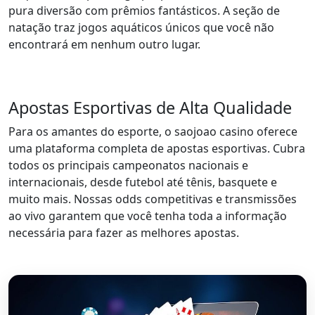
pura diversão com prêmios fantásticos. A seção de
natação traz jogos aquáticos únicos que você não
encontrará em nenhum outro lugar.
Apostas Esportivas de Alta Qualidade
Para os amantes do esporte, o saojoao casino oferece
uma plataforma completa de apostas esportivas. Cubra
todos os principais campeonatos nacionais e
internacionais, desde futebol até tênis, basquete e
muito mais. Nossas odds competitivas e transmissões
ao vivo garantem que você tenha toda a informação
necessária para fazer as melhores apostas.