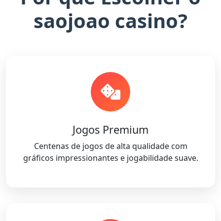
saojoao casino?
Jogos Premium
Centenas de jogos de alta qualidade com
gráficos impressionantes e jogabilidade suave.