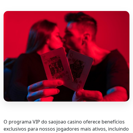
O programa VIP do saojoao casino oferece benefícios
exclusivos para nossos jogadores mais ativos, incluindo