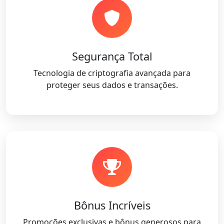
Segurança Total
Tecnologia de criptografia avançada para
proteger seus dados e transações.
Bônus Incríveis
Promoções exclusivas e bônus generosos para