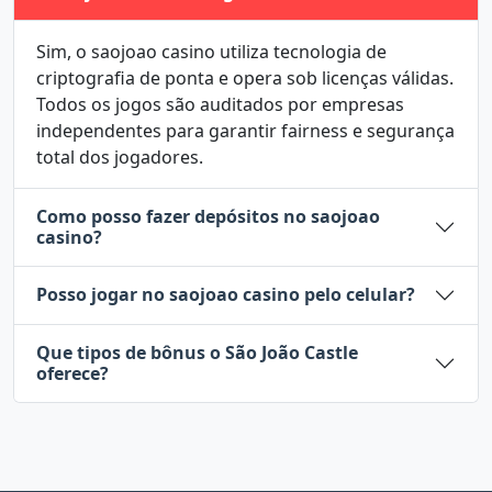
Sim, o saojoao casino utiliza tecnologia de
criptografia de ponta e opera sob licenças válidas.
Todos os jogos são auditados por empresas
independentes para garantir fairness e segurança
total dos jogadores.
Como posso fazer depósitos no saojoao
casino?
Posso jogar no saojoao casino pelo celular?
Que tipos de bônus o São João Castle
oferece?