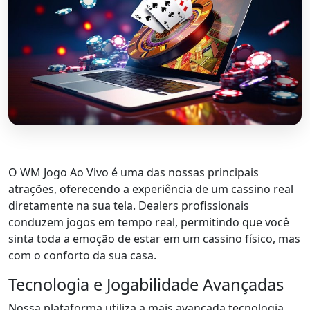
O WM Jogo Ao Vivo é uma das nossas principais
atrações, oferecendo a experiência de um cassino real
diretamente na sua tela. Dealers profissionais
conduzem jogos em tempo real, permitindo que você
sinta toda a emoção de estar em um cassino físico, mas
com o conforto da sua casa.
Tecnologia e Jogabilidade Avançadas
Nossa plataforma utiliza a mais avançada tecnologia