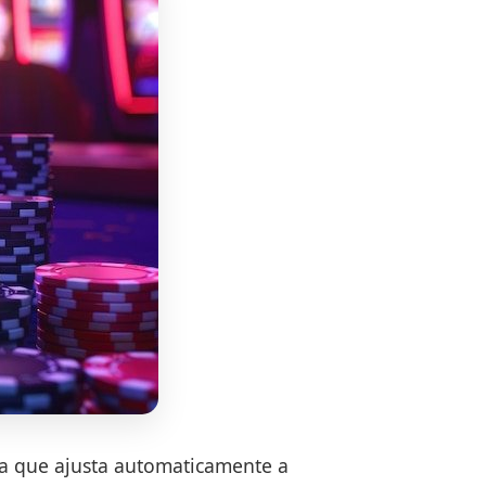
va que ajusta automaticamente a