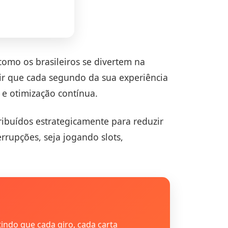
omo os brasileiros se divertem na
ir que cada segundo da sua experiência
 e otimização contínua.
ribuídos estrategicamente para reduzir
errupções, seja jogando slots,
ndo que cada giro, cada carta