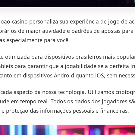
saojoao casino personaliza sua experiência de jogo de 
horários de maior atividade e padrões de apostas par
as especialmente para você.
 otimizada para dispositivos brasileiros mais popula
blets para garantir que a jogabilidade seja perfeita
tanto em dispositivos Android quanto iOS, sem neces
ada aspecto da nossa tecnologia. Utilizamos criptogra
raude em tempo real. Todos os dados dos jogadores s
 e proteção das informações pessoais e financeiras.