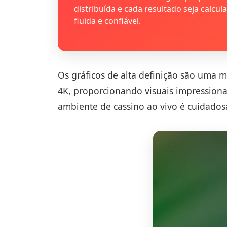
distribuída e cada resultado seja calcu
fluida e confiável.
Os gráficos de alta definição são uma 
4K, proporcionando visuais impressiona
ambiente de cassino ao vivo é cuidados