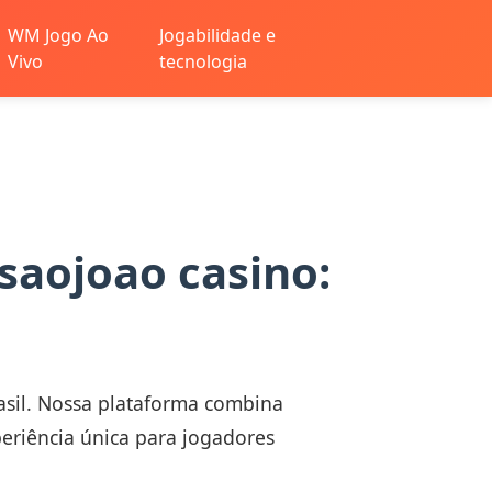
WM Jogo Ao
Jogabilidade e
Vivo
tecnologia
saojoao casino:
asil. Nossa plataforma combina
eriência única para jogadores