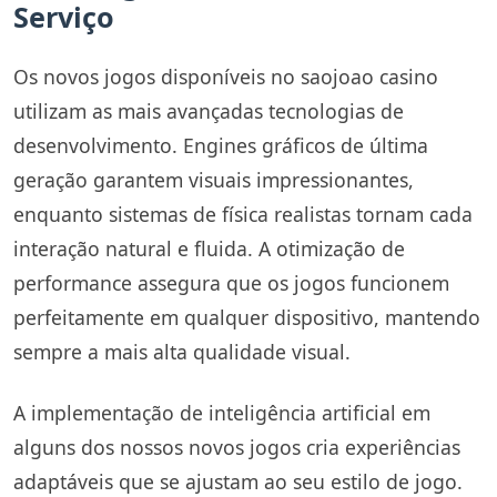
Serviço
Os novos jogos disponíveis no saojoao casino
utilizam as mais avançadas tecnologias de
desenvolvimento. Engines gráficos de última
geração garantem visuais impressionantes,
enquanto sistemas de física realistas tornam cada
interação natural e fluida. A otimização de
performance assegura que os jogos funcionem
perfeitamente em qualquer dispositivo, mantendo
sempre a mais alta qualidade visual.
A implementação de inteligência artificial em
alguns dos nossos novos jogos cria experiências
adaptáveis que se ajustam ao seu estilo de jogo.