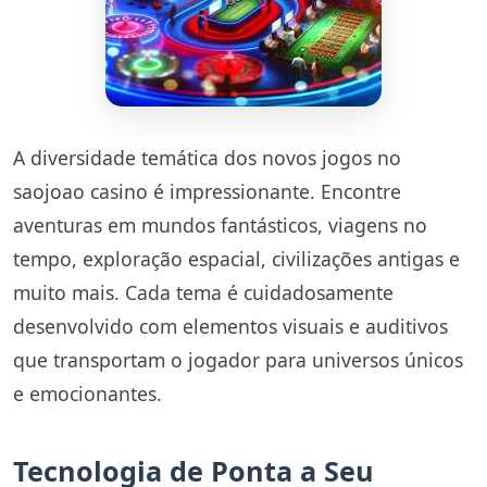
A diversidade temática dos novos jogos no
saojoao casino é impressionante. Encontre
aventuras em mundos fantásticos, viagens no
tempo, exploração espacial, civilizações antigas e
muito mais. Cada tema é cuidadosamente
desenvolvido com elementos visuais e auditivos
que transportam o jogador para universos únicos
e emocionantes.
Tecnologia de Ponta a Seu