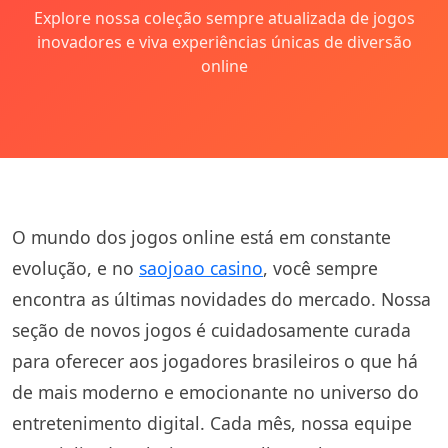
Explore nossa coleção sempre atualizada de jogos
inovadores e viva experiências únicas de diversão
online
O mundo dos jogos online está em constante
evolução, e no
saojoao casino
, você sempre
encontra as últimas novidades do mercado. Nossa
seção de novos jogos é cuidadosamente curada
para oferecer aos jogadores brasileiros o que há
de mais moderno e emocionante no universo do
entretenimento digital. Cada mês, nossa equipe