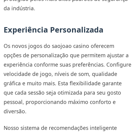
da indústria.
Experiência Personalizada
Os novos jogos do saojoao casino oferecem
opções de personalização que permitem ajustar a
experiência conforme suas preferências. Configure
velocidade de jogo, níveis de som, qualidade
gráfica e muito mais. Esta flexibilidade garante
que cada sessão seja otimizada para seu gosto
pessoal, proporcionando máximo conforto e
diversão.
Nosso sistema de recomendações inteligente