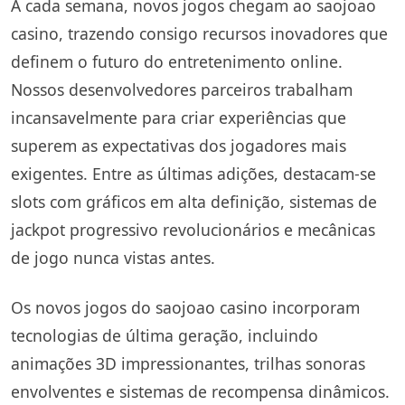
A cada semana, novos jogos chegam ao saojoao
casino, trazendo consigo recursos inovadores que
definem o futuro do entretenimento online.
Nossos desenvolvedores parceiros trabalham
incansavelmente para criar experiências que
superem as expectativas dos jogadores mais
exigentes. Entre as últimas adições, destacam-se
slots com gráficos em alta definição, sistemas de
jackpot progressivo revolucionários e mecânicas
de jogo nunca vistas antes.
Os novos jogos do saojoao casino incorporam
tecnologias de última geração, incluindo
animações 3D impressionantes, trilhas sonoras
envolventes e sistemas de recompensa dinâmicos.