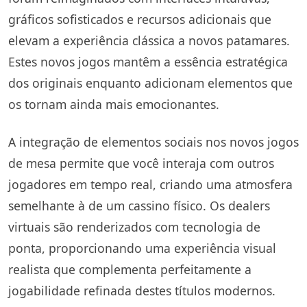
gráficos sofisticados e recursos adicionais que
elevam a experiência clássica a novos patamares.
Estes novos jogos mantêm a essência estratégica
dos originais enquanto adicionam elementos que
os tornam ainda mais emocionantes.
A integração de elementos sociais nos novos jogos
de mesa permite que você interaja com outros
jogadores em tempo real, criando uma atmosfera
semelhante à de um cassino físico. Os dealers
virtuais são renderizados com tecnologia de
ponta, proporcionando uma experiência visual
realista que complementa perfeitamente a
jogabilidade refinada destes títulos modernos.