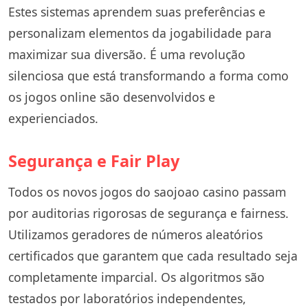
Estes sistemas aprendem suas preferências e
personalizam elementos da jogabilidade para
maximizar sua diversão. É uma revolução
silenciosa que está transformando a forma como
os jogos online são desenvolvidos e
experienciados.
Segurança e Fair Play
Todos os novos jogos do saojoao casino passam
por auditorias rigorosas de segurança e fairness.
Utilizamos geradores de números aleatórios
certificados que garantem que cada resultado seja
completamente imparcial. Os algoritmos são
testados por laboratórios independentes,